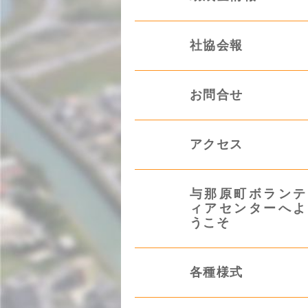
社協会報
お問合せ
アクセス
与那原町ボランテ
ィアセンターへよ
うこそ
各種様式