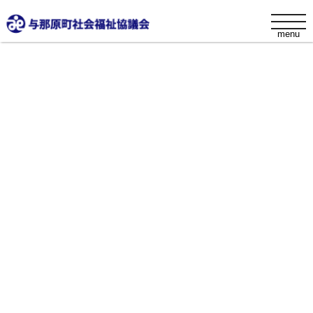
s
t
menu
o
g
g
l
添付ファイル
e
n
a
v
i
社会資源マップ
g
a
t
i
2020.09.24
o
n