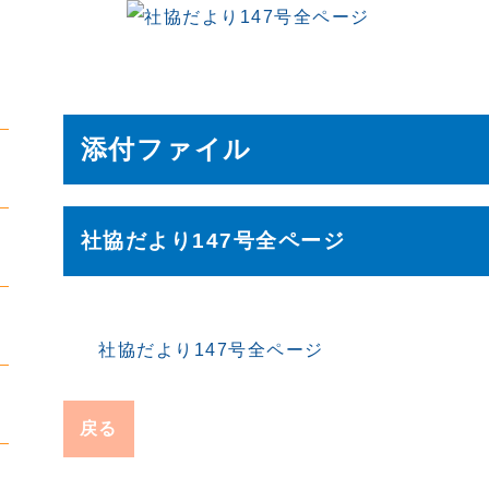
添付ファイル
社協だより147号全ページ
社協だより147号全ページ
戻る