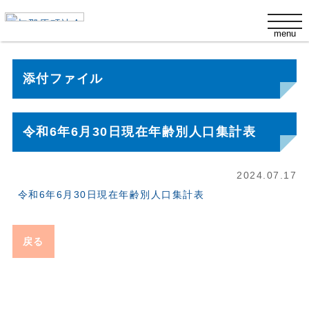
s
t
menu
o
g
g
l
添付ファイル
e
n
a
v
i
令和6年6月30日現在年齢別人口集計表
g
a
t
i
2024.07.17
o
n
令和6年6月30日現在年齢別人口集計表
戻る