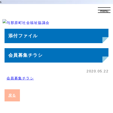
s
t
menu
o
g
g
l
e
n
添付ファイル
a
v
i
g
a
t
会員募集チラシ
i
o
n
2020.05.22
会員募集チラシ
戻る