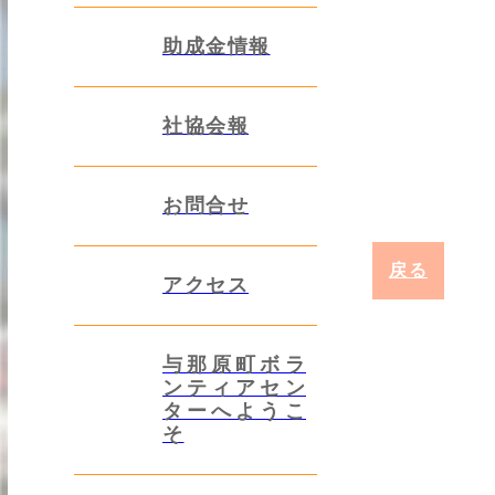
助成金情報
社協会報
お問合せ
戻る
アクセス
与那原町ボラ
ンティアセン
ターへようこ
そ