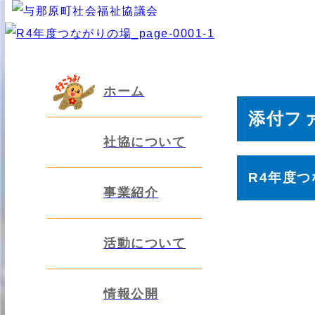
ホーム
添付フ
社協について
R4年度つな
事業紹介
活動について
情報公開