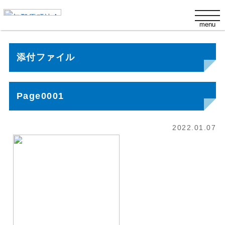
s
t
menu
o
g
g
l
添付ファイル
e
n
a
v
i
Page0001
g
a
t
i
2022.01.07
o
n