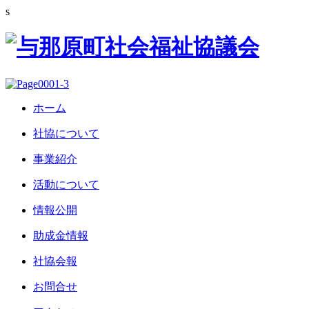
s
ホーム
社協について
事業紹介
活動について
情報公開
助成金情報
社協会報
お問合せ