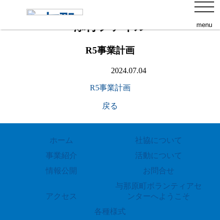
s
toggl
navig
添付ファイル
menu
R5事業計画
2024.07.04
R5事業計画
戻る
ホーム
社協について
事業紹介
活動について
情報公開
お問合せ
与那原町ボランティアセ
アクセス
ンターへようこそ
各種様式