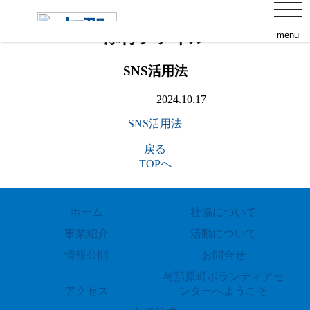
s
toggl
navig
添付ファイル
menu
SNS活用法
2024.10.17
SNS活用法
戻る
TOPへ
ホーム
社協について
事業紹介
活動について
情報公開
お問合せ
与那原町ボランティアセ
アクセス
ンターへようこそ