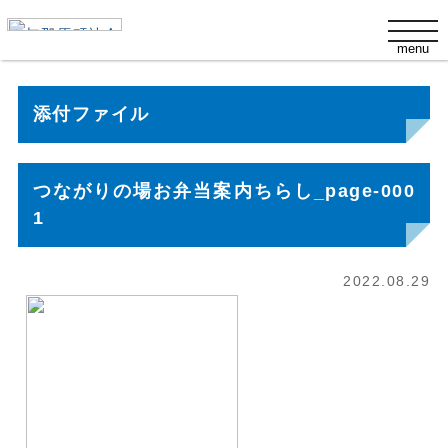
s
t
menu
o
g
g
l
添付ファイル
e
n
a
v
i
つながりの場お弁当案内ちらし_page-000
g
a
1
t
i
o
n
2022.08.29