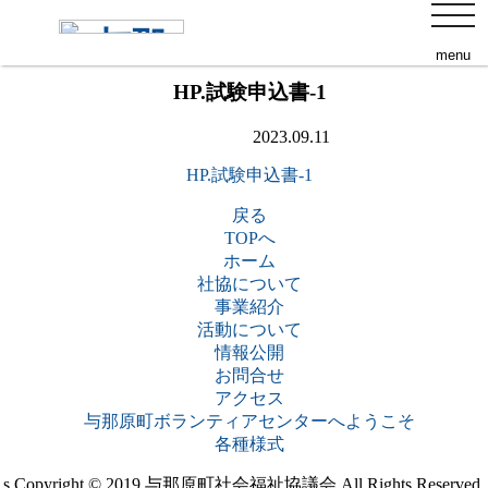
toggl
添付ファイル
navig
menu
HP.試験申込書-1
2023.09.11
HP.試験申込書-1
戻る
TOPへ
ホーム
社協について
事業紹介
活動について
情報公開
お問合せ
アクセス
与那原町ボランティアセンターへようこそ
各種様式
s
Copyright © 2019 与那原町社会福祉協議会 All Rights Reserved.