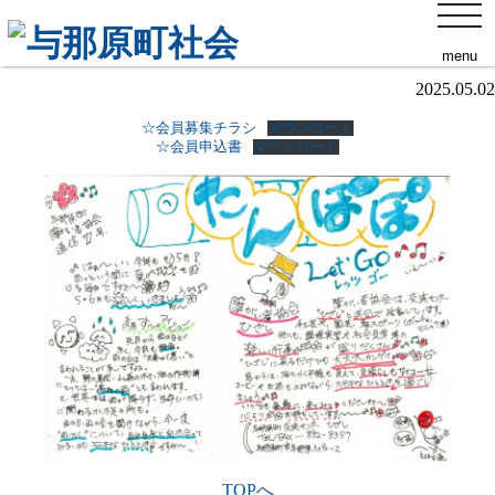
toggl
令和7年度 障がい者協会会員募集
navig
menu
2025.05.02
☆会員募集チラシ
ダウンロード
☆会員申込書
ダウンロード
TOPへ