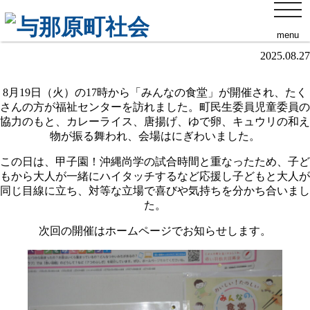
toggl
みんなの食堂を行いました
navig
menu
2025.08.27
8月19日（火）の17時から「みんなの食堂」が開催され、たく
さんの方が福祉センターを訪れました。町民生委員児童委員の
協力のもと、カレーライス、唐揚げ、ゆで卵、キュウリの和え
物が振る舞われ、会場はにぎわいました。
この日は、甲子園！沖縄尚学の試合時間と重なったため、子ど
もから大人が一緒にハイタッチするなど応援し子どもと大人が
同じ目線に立ち、対等な立場で喜びや気持ちを分かち合いまし
た。
次回の開催はホームページでお知らせします。