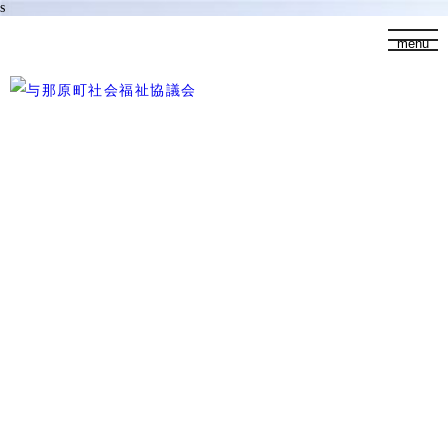
s
t
menu
o
g
g
l
e
n
添付ファイル
a
v
i
g
a
t
1ー1.採用試験要項修正版）_page-0002-1
i
o
n
2025.10.22