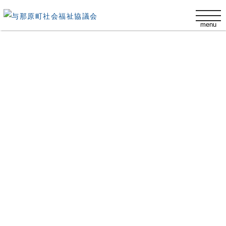
t
menu
o
g
g
令和8年度ボランティア保険受付開始！
l
e
n
a
v
2026.03.06
i
g
a
ボランティア保険とは、ボランティア活動中のリスクに備
t
i
えるための保険です😊
o
n
自分がケガをするだけでなく、思わぬ事故で他人にケガを
させたり物を壊してしまったりした場合には賠償責任が発
生するかもしれません。万が一に備えて加入をお勧めしま
す💖
年度がけで、ボランティア活動中におこる様々な事故に対
する備えとして、無償で活動するボランティアの方々のた