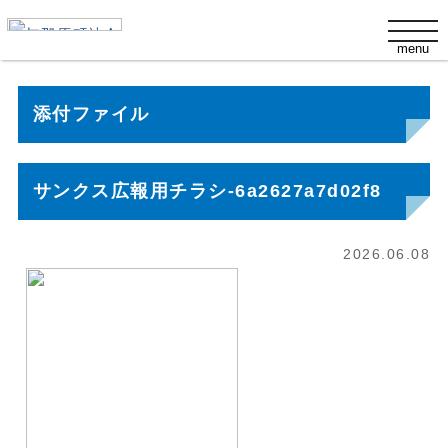
s
t
menu
o
g
g
l
添付ファイル
e
n
a
v
i
サンクス広報用チラシ-6a2627a7d02f8
g
a
t
i
2026.06.08
o
n