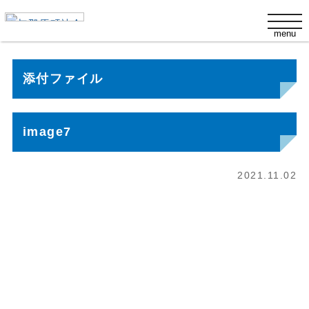
s
t
menu
o
g
g
l
添付ファイル
e
n
a
v
i
image7
g
a
t
i
2021.11.02
o
n