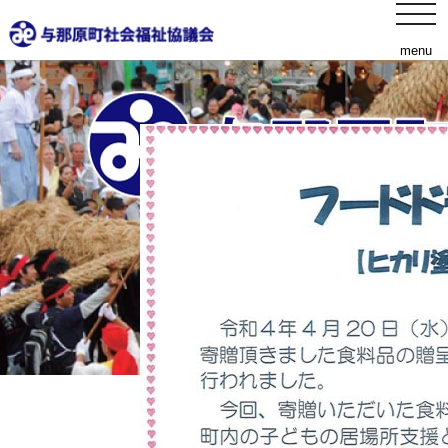
toggl
フードドライブ贈呈
navig
menu