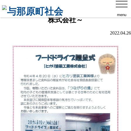
toggl
フードドライブ贈呈式～ヒカリ塗装工業
navig
menu
株式会社～
2022.04.26