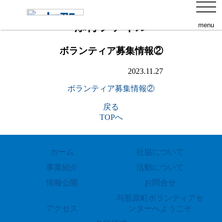
s
toggl
navig
添付ファイル
menu
ボランティア募集情報②
2023.11.27
ボランティア募集情報②
戻る
TOPへ
ホーム
社協について
事業紹介
活動について
情報公開
お問合せ
与那原町ボランティアセ
アクセス
ンターへようこそ