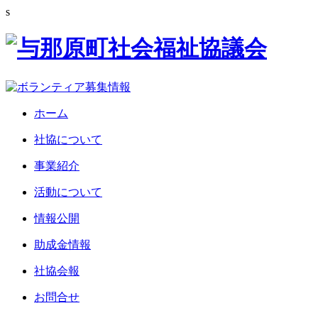
s
ホーム
社協について
事業紹介
活動について
情報公開
助成金情報
社協会報
お問合せ